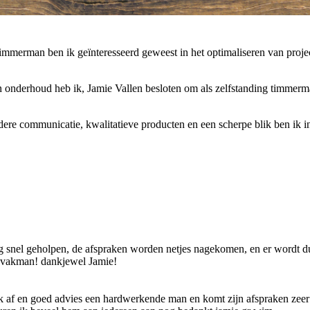
mmerman ben ik geïnteresseerd geweest in het optimaliseren van project
onderhoud heb ik, Jamie Vallen besloten om als zelfstanding timmerman
ldere communicatie, kwalitatieve producten en een scherpe blik ben ik in
 erg snel geholpen, de afspraken worden netjes nagekomen, en er wordt
n vakman! dankjewel Jamie!
k af en goed advies een hardwerkende man en komt zijn afspraken zeer