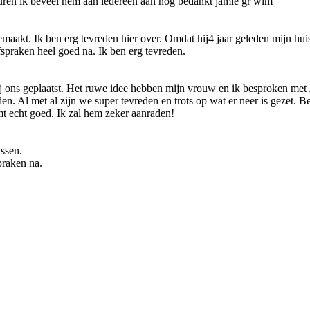
euren ik beveel hem aan iedereen aan nog bedankt jamie gr wim
gemaakt. Ik ben erg tevreden hier over. Omdat hij4 jaar geleden mijn 
fspraken heel goed na. Ik ben erg tevreden.
bij ons geplaatst. Het ruwe idee hebben mijn vrouw en ik besproken m
n. Al met al zijn we super tevreden en trots op wat er neer is gezet. Be
t echt goed. Ik zal hem zeker aanraden!
ssen.
praken na.