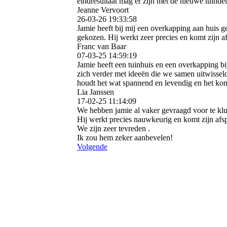
eindresultaat mag er zijn met de nieuwe tuind
Jeanne Vervoort
26-03-26
19:33:58
Jamie heeft bij mij een overkapping aan huis 
gekozen. Hij werkt zeer precies en komt zijn a
Franc van Baar
07-03-25
14:59:19
Jamie heeft een tuinhuis en een overkapping 
zich verder met ideeën die we samen uitwisselde
houdt het wat spannend en levendig en het kom
Lia Janssen
17-02-25
11:14:09
We hebben jamie al vaker gevraagd voor te klu
Hij werkt precies nauwkeurig en komt zijn afs
We zijn zeer tevreden .
Ik zou hem zeker aanbevelen!
Volgende