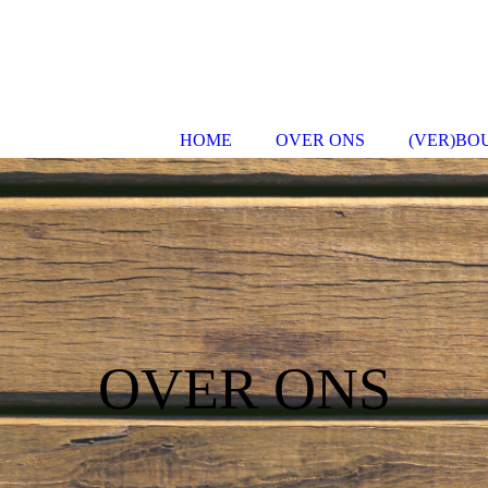
HOME
OVER ONS
(VER)BO
OVER ONS